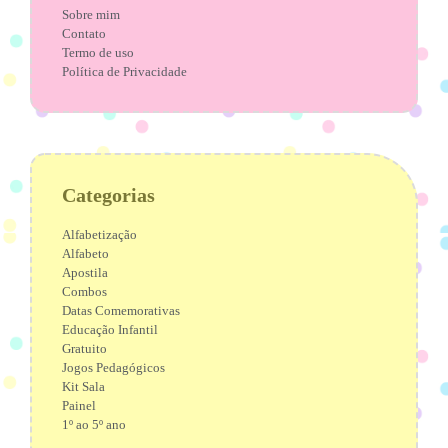
Sobre mim
Contato
Termo de uso
Política de Privacidade
Categorias
Alfabetização
Alfabeto
Apostila
Combos
Datas Comemorativas
Educação Infantil
Gratuito
Jogos Pedagógicos
Kit Sala
Painel
1º ao 5º ano