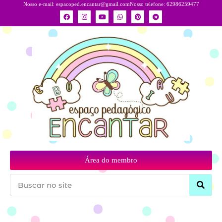
Nosso e-mail:
espacoped.encantar@gmail.com
Nosso telefone: 62986259477
Área do membro