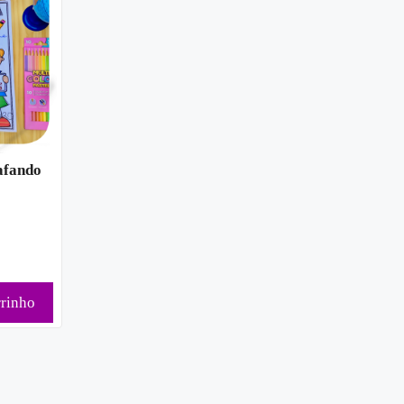
afando
rrinho