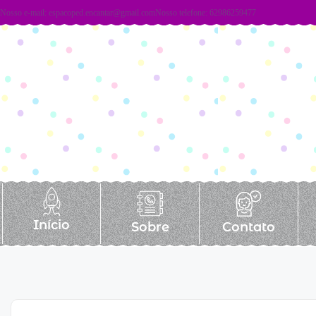
Nosso e-mail:
espacoped.encantar@gmail.com
Nosso telefone: 62986259477
Início
Sobre
Contato