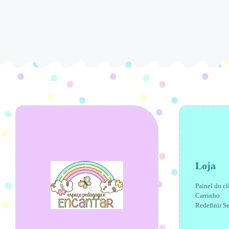
Loja
Painel do cl
Carrinho
Redefinir S