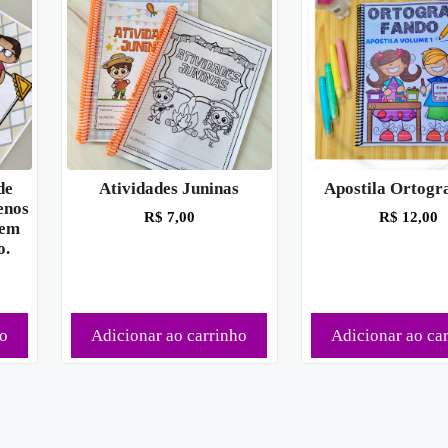
de
Atividades Juninas
Apostila Ortogr
enos
R$
7,00
R$
12,00
 em
o.
ho
Adicionar ao carrinho
Adicionar ao ca