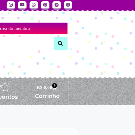
Área do membro
0
R$
0,00
Carrinho
voritos