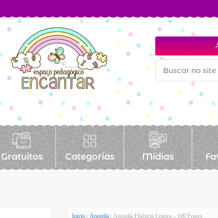
Gratuitos
Categorias
Mídias
Fa
Início
/
Apostila
/ Apostila Fluência Leitora – 100 Frases