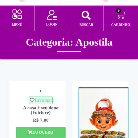
0
LOGIN
MENU
BUSCAR
CARRINHO
Minha conta
Categoria: Apostila
Favotirar
A casa é seu dono
(Folclore)
R$
7,00
EU QUERO