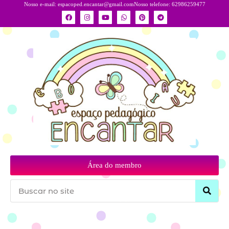
Nosso e-mail:
espacoped.encantar@gmail.com
Nosso telefone: 62986259477
Área do membro