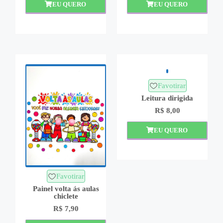
EU QUERO
EU QUERO
Favotirar
Leitura dirigida
R$
8,00
EU QUERO
Favotirar
Painel volta ás aulas
chiclete
R$
7,90