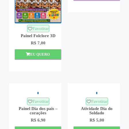
Favotirar
Painel Folclore 3D
R$
7,00
EU QUERO
Favotirar
Favotirar
Painel Dia dos pais –
Atividade Dia do
corações
Soldado
R$
6,90
R$
5,00