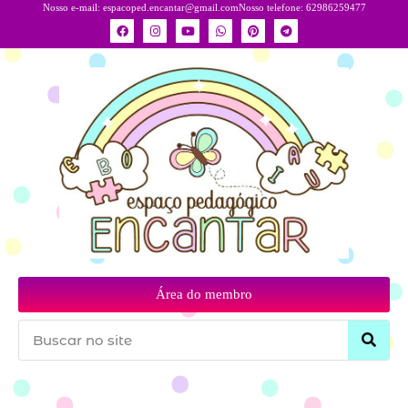
Nosso e-mail:
espacoped.encantar@gmail.com
Nosso telefone: 62986259477
Área do membro