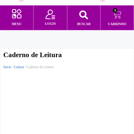
0
LOGIN
MENU
BUSCAR
CARRINHO
Minha conta
Caderno de Leitura
Início
/
Leitura
/ Caderno de Leitura