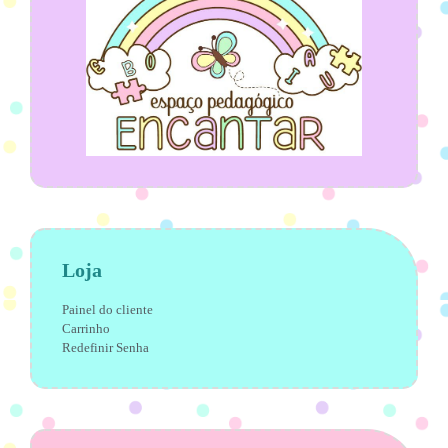
Loja
Painel do cliente
Carrinho
Redefinir Senha