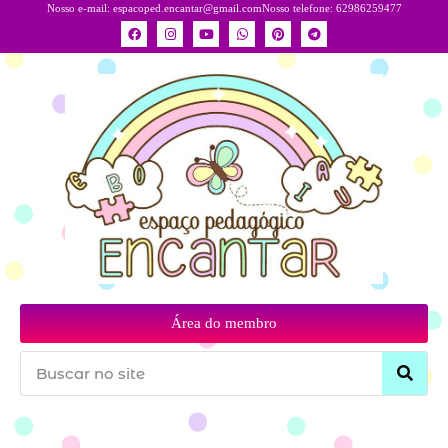
Nosso e-mail:
espacoped.encantar@gmail.com
Nosso telefone: 62986259477
Área do membro