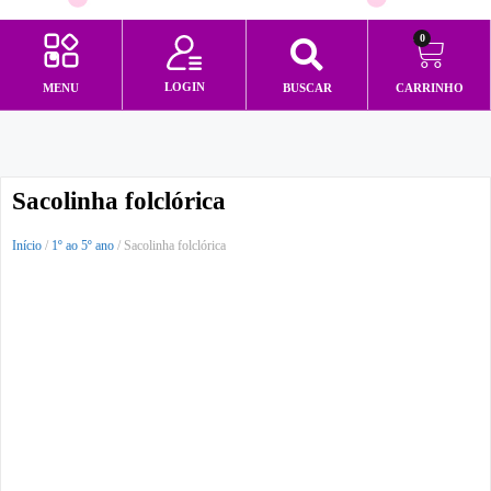
0
LOGIN
MENU
BUSCAR
CARRINHO
Minha conta
Sacolinha folclórica
Início
/
1º ao 5º ano
/ Sacolinha folclórica