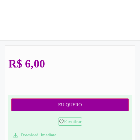
R$
6,00
EU QUERO
Favotirar
Download:
Imediato