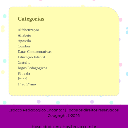
Categorias
Alfabetização
Alfabeto
Apostila
Combos
Datas Comemorativas
Educação Infantil
Gratuito
Jogos Pedagógicos
Kit Sala
Painel
1º ao 5º ano
Espaço Pedagógico Encantar | Todos os direitos reservados.
Copyright ©2026.
Hospedado em: Hostbraza.com.br