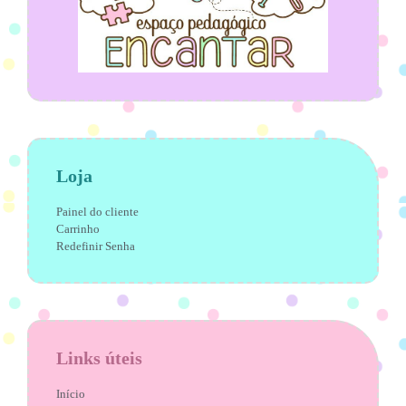
Loja
Painel do cliente
Carrinho
Redefinir Senha
Links úteis
Início