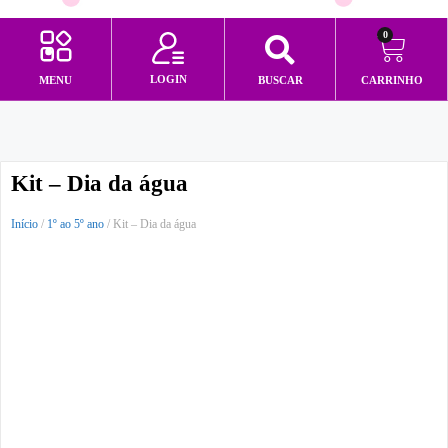
0
LOGIN
MENU
BUSCAR
CARRINHO
Minha conta
Kit – Dia da água
Início
/
1º ao 5º ano
/ Kit – Dia da água