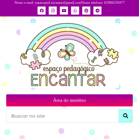
Nosso e-mail:
espacoped.encantar@gmail.com
Nosso telefone: 62986259477
Área do membro