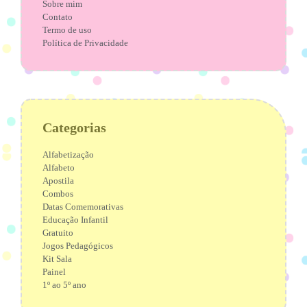
Sobre mim
Contato
Termo de uso
Política de Privacidade
Categorias
Alfabetização
Alfabeto
Apostila
Combos
Datas Comemorativas
Educação Infantil
Gratuito
Jogos Pedagógicos
Kit Sala
Painel
1º ao 5º ano