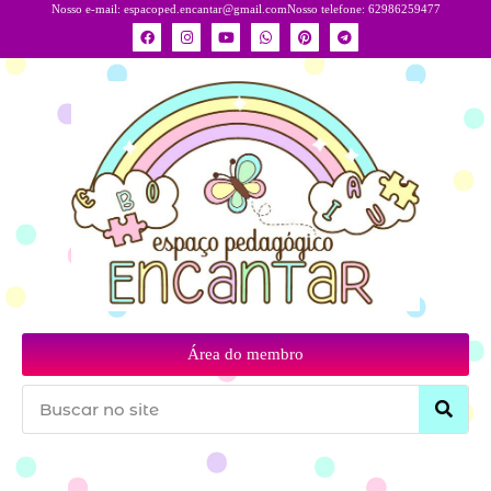
Nosso e-mail:
espacoped.encantar@gmail.com
Nosso telefone: 62986259477
Área do membro