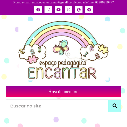
Nosso e-mail:
espacoped.encantar@gmail.com
Nosso telefone: 62986259477
Área do membro