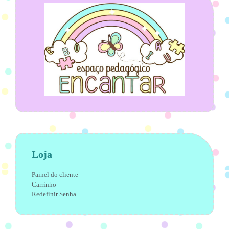
Loja
Painel do cliente
Carrinho
Redefinir Senha