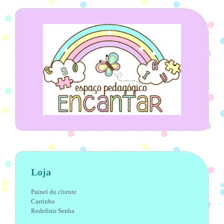
Loja
Painel do cliente
Carrinho
Redefinir Senha