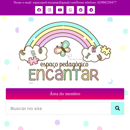
Nosso e-mail:
espacoped.encantar@gmail.com
Nosso telefone: 62986259477
Área do membro