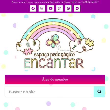
Nosso e-mail:
espacoped.encantar@gmail.com
Nosso telefone: 62986259477
Área do membro