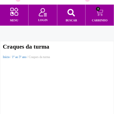
0
LOGIN
MENU
BUSCAR
CARRINHO
Minha conta
Craques da turma
Início
/
1º ao 5º ano
/ Craques da turma