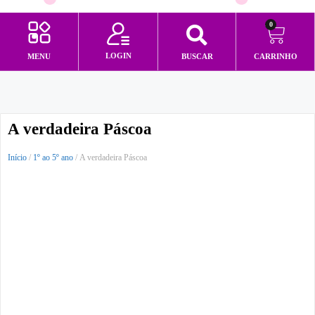
0
LOGIN
MENU
BUSCAR
CARRINHO
Minha conta
A verdadeira Páscoa
Início
/
1º ao 5º ano
/ A verdadeira Páscoa