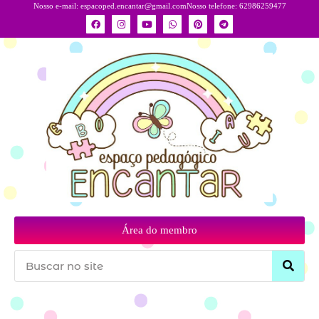
Nosso e-mail:
espacoped.encantar@gmail.com
Nosso telefone: 62986259477
Área do membro