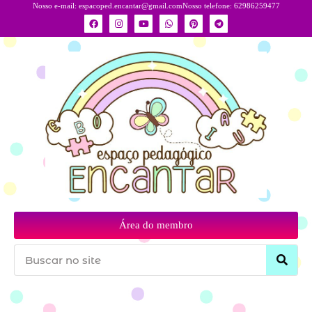
Nosso e-mail:
espacoped.encantar@gmail.com
Nosso telefone: 62986259477
Área do membro