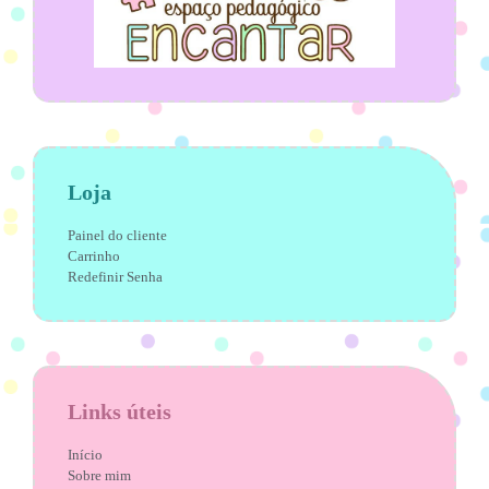
Loja
Painel do cliente
Carrinho
Redefinir Senha
Links úteis
Início
Sobre mim