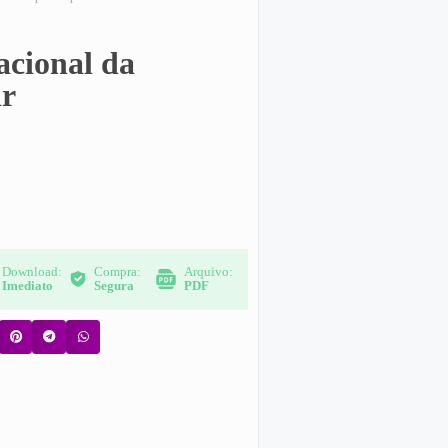
acional da
ir
Download:
Compra:
Arquivo:
Imediato
Segura
PDF