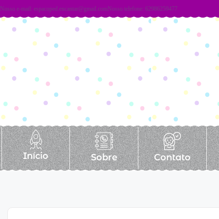
Nosso e-mail:
espacoped.encantar@gmail.com
Nosso telefone: 62986259477
Início
Sobre
Contato