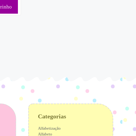
rrinho
Categorias
Alfabetização
Alfabeto