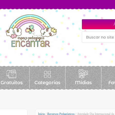
Gratuitos
Categorias
Mídias
Fa
Início
/
Recursos Pedagógicos
/ Atividade Dia Internacional da