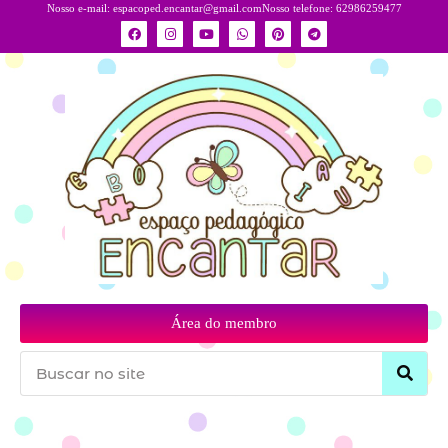
Nosso e-mail:
espacoped.encantar@gmail.com
Nosso telefone: 62986259477
Área do membro