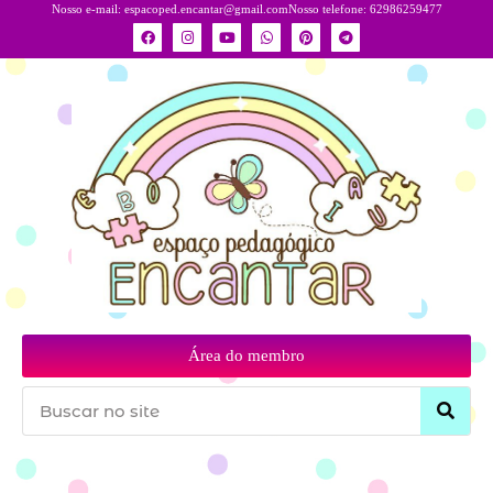
Nosso e-mail:
espacoped.encantar@gmail.com
Nosso telefone: 62986259477
Área do membro