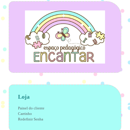
Loja
Painel do cliente
Carrinho
Redefinir Senha