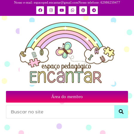
Nosso e-mail:
espacoped.encantar@gmail.com
Nosso telefone: 62986259477
Área do membro