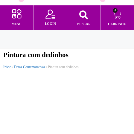
0
LOGIN
MENU
BUSCAR
CARRINHO
Minha conta
Pintura com dedinhos
Início
/
Datas Comemorativas
/ Pintura com dedinhos