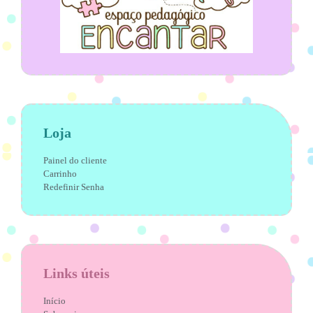
Loja
Painel do cliente
Carrinho
Redefinir Senha
Links úteis
Início