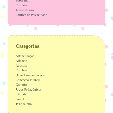
Sobre mim
Contato
Termo de uso
Política de Privacidade
Categorias
Alfabetização
Alfabeto
Apostila
Combos
Datas Comemorativas
Educação Infantil
Gratuito
Jogos Pedagógicos
Kit Sala
Painel
1º ao 5º ano