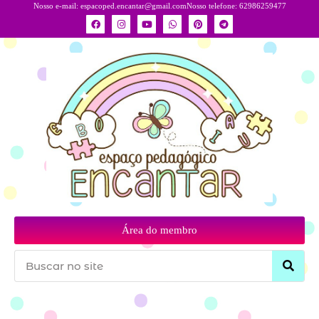
Nosso e-mail:
espacoped.encantar@gmail.com
Nosso telefone: 62986259477
Área do membro