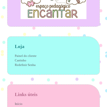
Loja
Painel do cliente
Carrinho
Redefinir Senha
Links úteis
Início