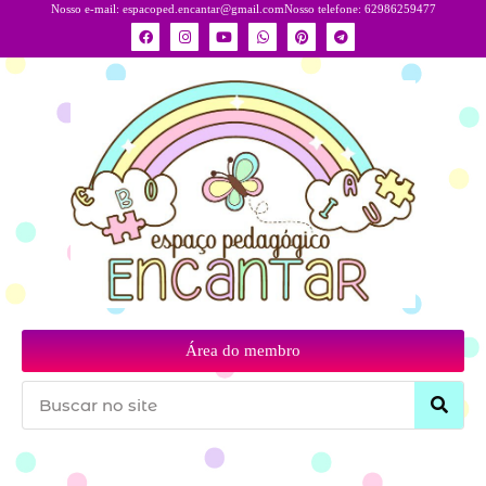
Nosso e-mail:
espacoped.encantar@gmail.com
Nosso telefone: 62986259477
Área do membro