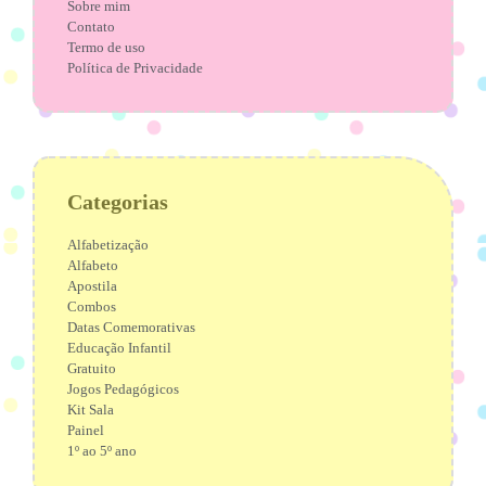
Sobre mim
Contato
Termo de uso
Política de Privacidade
Categorias
Alfabetização
Alfabeto
Apostila
Combos
Datas Comemorativas
Educação Infantil
Gratuito
Jogos Pedagógicos
Kit Sala
Painel
1º ao 5º ano