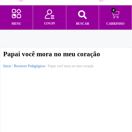
0
LOGIN
MENU
BUSCAR
CARRINHO
Minha conta
Papai você mora no meu coração
Início
/
Recursos Pedagógicos
/ Papai você mora no meu coração