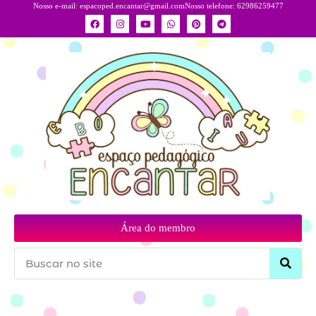
Nosso e-mail:
espacoped.encantar@gmail.com
Nosso telefone: 62986259477
Área do membro