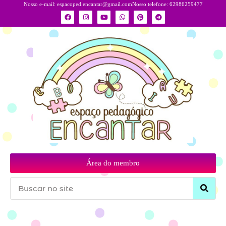
Nosso e-mail:
espacoped.encantar@gmail.com
Nosso telefone: 62986259477
Área do membro