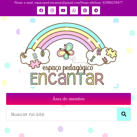
Nosso e-mail:
espacoped.encantar@gmail.com
Nosso telefone: 62986259477
Área do membro