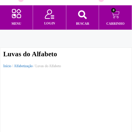
0
LOGIN
MENU
BUSCAR
CARRINHO
Minha conta
Luvas do Alfabeto
Início
/
Alfabetização
/ Luvas do Alfabeto