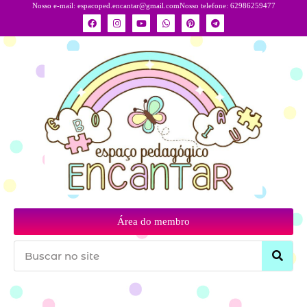
Nosso e-mail:
espacoped.encantar@gmail.com
Nosso telefone: 62986259477
Área do membro