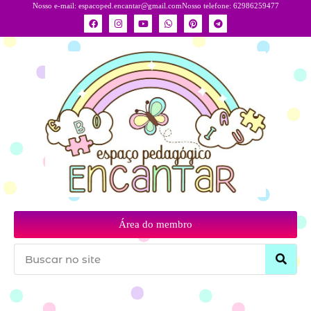
Nosso e-mail:
espacoped.encantar@gmail.com
Nosso telefone: 62986259477
Área do membro