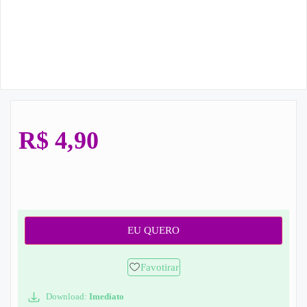
R$
4,90
EU QUERO
Favotirar
Download:
Imediato