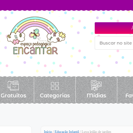
Gratuitos
Categorias
Mídias
Fa
Início
/
Educação Infantil
/ Luva leilão de jardim