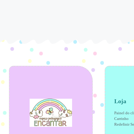
Loja
Painel do cl
Carrinho
Redefinir S