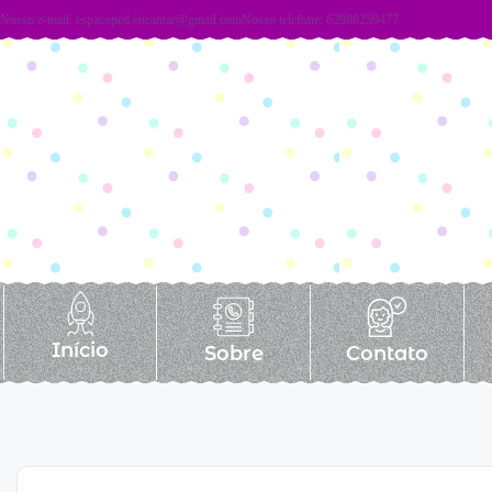
Nosso e-mail:
espacoped.encantar@gmail.com
Nosso telefone: 62986259477
Início
Sobre
Contato