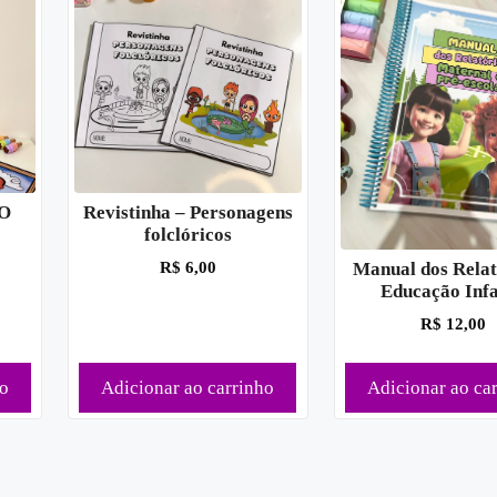
O
Revistinha – Personagens
folclóricos
R$
6,00
Manual dos Relat
Educação Infa
R$
12,00
ho
Adicionar ao carrinho
Adicionar ao ca