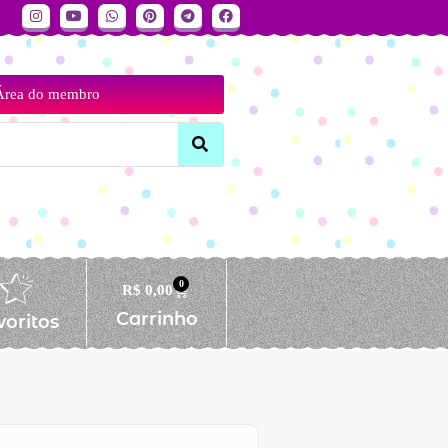
Área do membro
0
R$
0,00
Carrinho
voritos