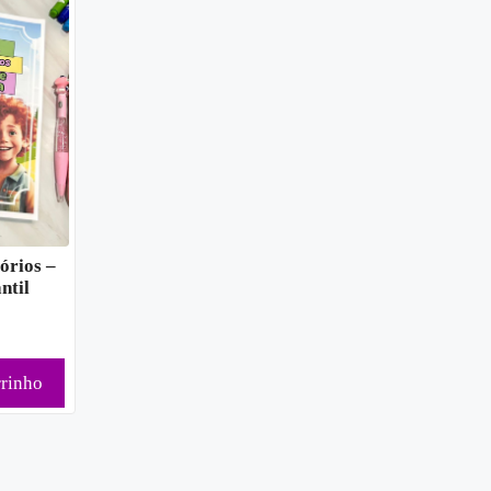
órios –
ntil
rrinho