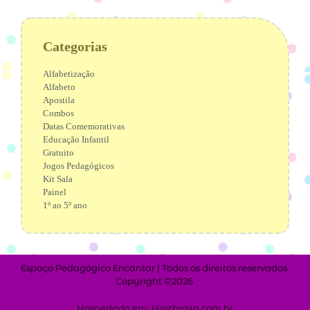
Categorias
Alfabetização
Alfabeto
Apostila
Combos
Datas Comemorativas
Educação Infantil
Gratuito
Jogos Pedagógicos
Kit Sala
Painel
1º ao 5º ano
Espaço Pedagógico Encantar | Todos os direitos reservados.
Copyright ©2026.
Hospedado em: Hostbraza.com.br