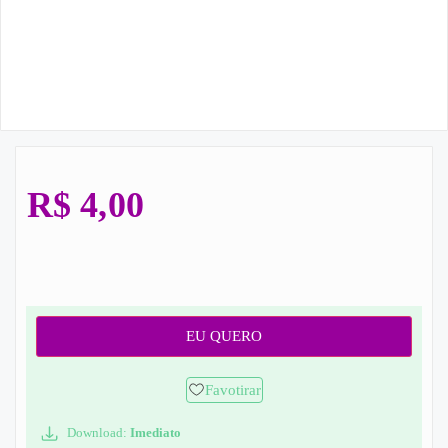
R$
4,00
EU QUERO
Favotirar
Download:
Imediato