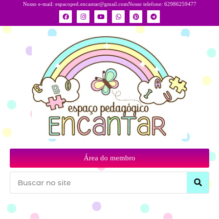
Nosso e-mail:
espacoped.encantar@gmail.com
Nosso telefone: 62986259477
Área do membro