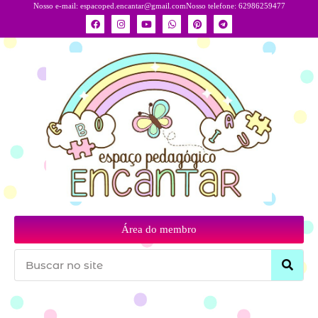
Nosso e-mail:
espacoped.encantar@gmail.com
Nosso telefone: 62986259477
Área do membro