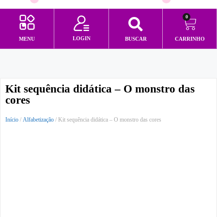
0
LOGIN
MENU
BUSCAR
CARRINHO
Minha conta
Kit sequência didática – O monstro das
cores
Início
/
Alfabetização
/ Kit sequência didática – O monstro das cores