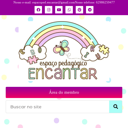
Nosso e-mail:
espacoped.encantar@gmail.com
Nosso telefone: 62986259477
Área do membro