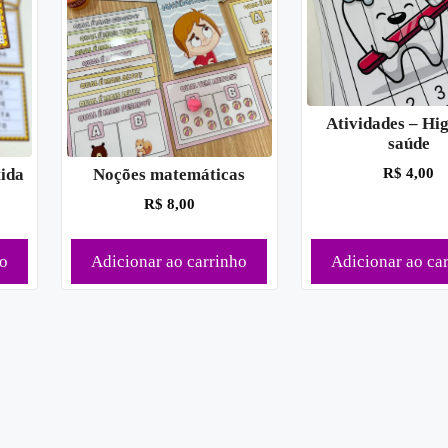
Atividades – Hig
saúde
R$
4,00
tida
Noções matemáticas
R$
8,00
ho
Adicionar ao carrinho
Adicionar ao ca