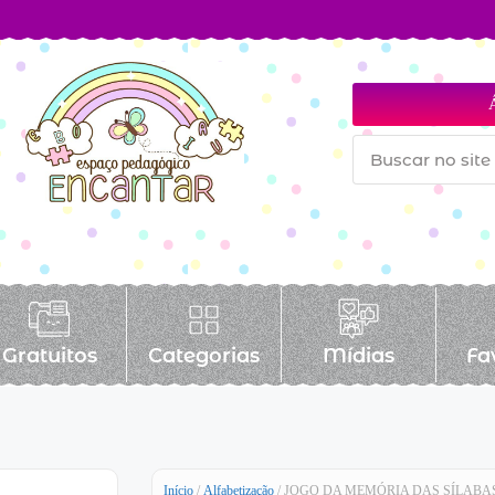
Gratuitos
Categorias
Mídias
Fa
Início
/
Alfabetização
/ JOGO DA MEMÓRIA DAS SÍLABA