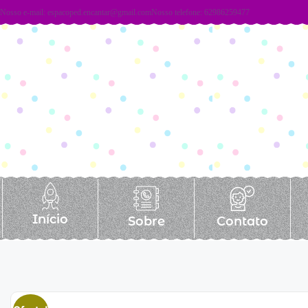
Nosso e-mail:
espacoped.encantar@gmail.com
Nosso telefone: 62986259477
Início
Sobre
Contato