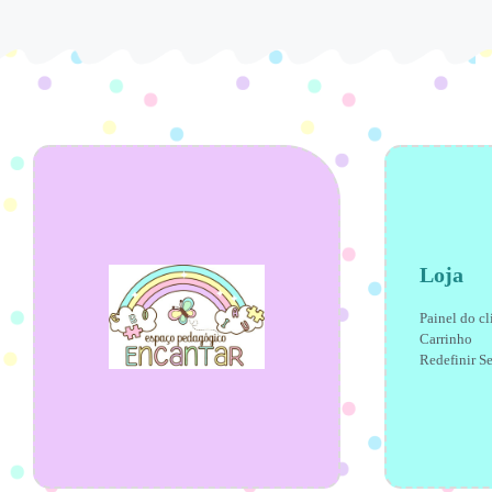
Loja
Painel do cl
Carrinho
Redefinir S