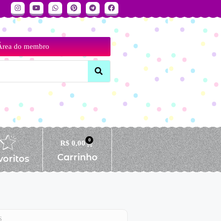
Área do membro
0
R$
0,00
Carrinho
voritos
S