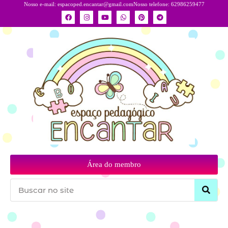
Nosso e-mail:
espacoped.encantar@gmail.com
Nosso telefone: 62986259477
Área do membro