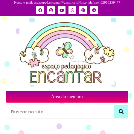
Nosso e-mail:
espacoped.encantar@gmail.com
Nosso telefone: 62986259477
Área do membro