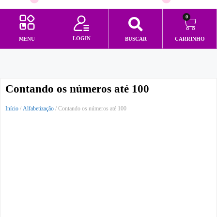
0
LOGIN
MENU
BUSCAR
CARRINHO
Minha conta
Contando os números até 100
Início
/
Alfabetização
/ Contando os números até 100