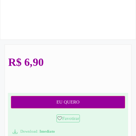
R$
6,90
EU QUERO
Favotirar
Download:
Imediato