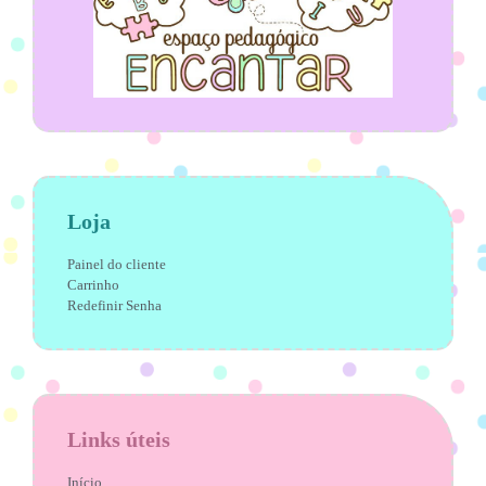
Loja
Painel do cliente
Carrinho
Redefinir Senha
Links úteis
Início