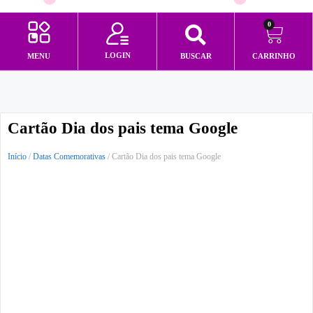
0
LOGIN
MENU
BUSCAR
CARRINHO
Minha conta
Cartão Dia dos pais tema Google
Início
/
Datas Comemorativas
/ Cartão Dia dos pais tema Google