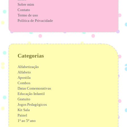
Sobre mim
Contato
Termo de uso
Política de Privacidade
Categorias
Alfabetização
Alfabeto
Apostila
Combos
Datas Comemorativas
Educação Infantil
Gratuito
Jogos Pedagógicos
Kit Sala
Painel
1º ao 5º ano