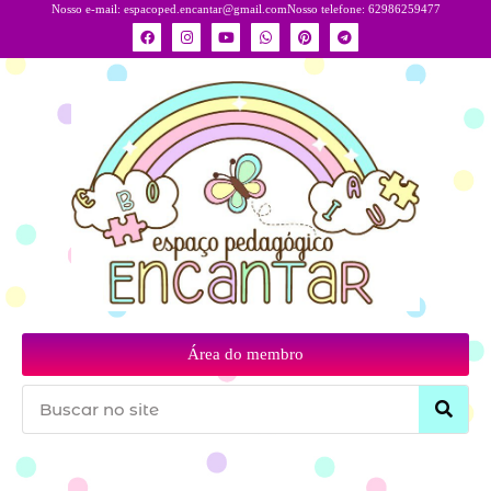
Nosso e-mail:
espacoped.encantar@gmail.com
Nosso telefone: 62986259477
Área do membro