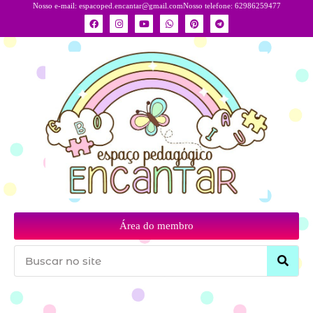
Nosso e-mail:
espacoped.encantar@gmail.com
Nosso telefone: 62986259477
Área do membro