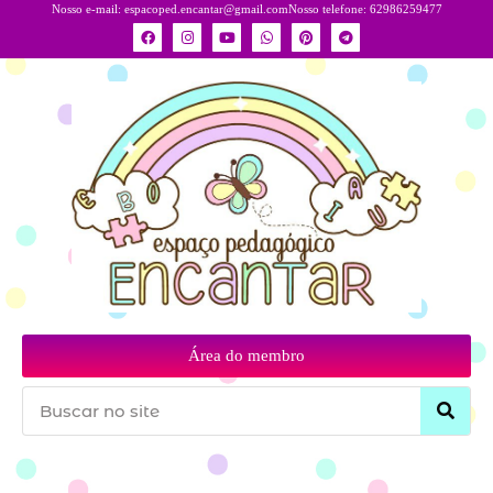
Nosso e-mail:
espacoped.encantar@gmail.com
Nosso telefone: 62986259477
Área do membro