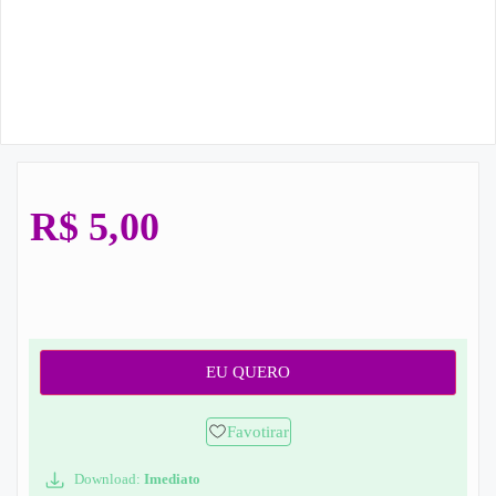
R$
5,00
EU QUERO
Favotirar
Download:
Imediato