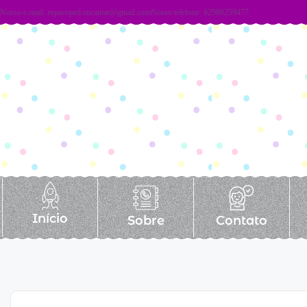
Nosso e-mail:
espacoped.encantar@gmail.com
Nosso telefone: 62986259477
Início
Sobre
Contato