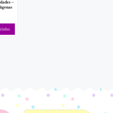
idades –
dígenas
rrinho