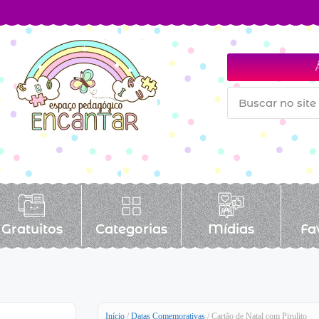
Gratuitos
Categorias
Mídias
Fa
Início
/
Datas Comemorativas
/ Cartão de Natal com Pirulito