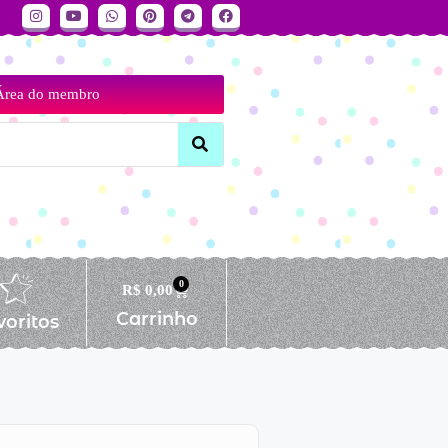
Área do membro
0
R$
0,00
Carrinho
voritos