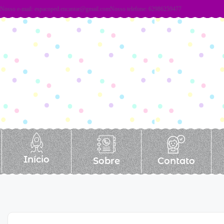
Nosso e-mail:
espacoped.encantar@gmail.com
Nosso telefone: 62986259477
Início
Sobre
Contato