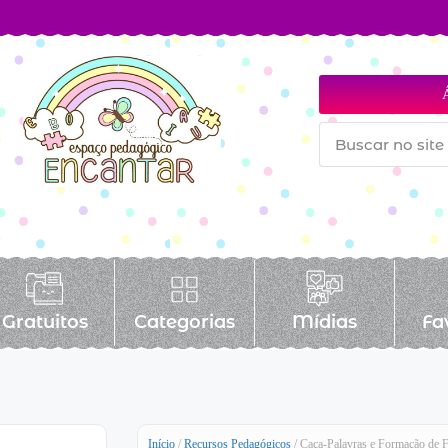
Gratuitos
Categorias
Mídias
Fa
Início
/
Recursos Pedagógicos
/ Caça-Palavras e Formação de F