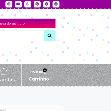
Área do membro
0
R$
0,00
Carrinho
voritos
rases