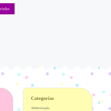
rrinho
Categorias
Alfabetização