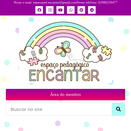
Nosso e-mail:
espacoped.encantar@gmail.com
Nosso telefone: 62986259477
Área do membro