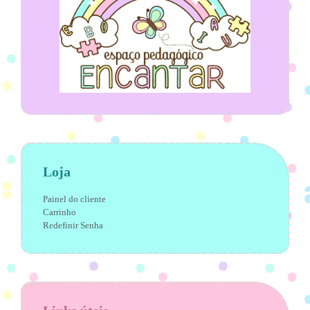
Loja
Painel do cliente
Carrinho
Redefinir Senha