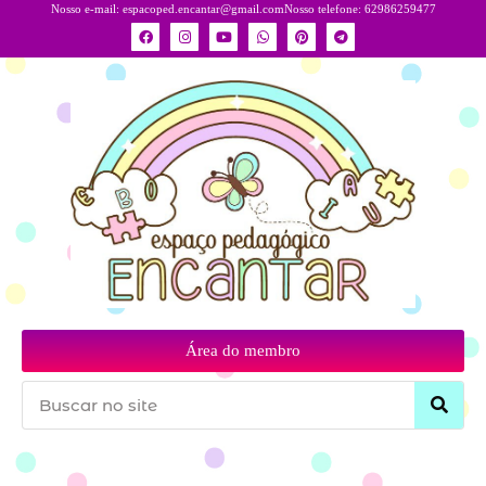
Nosso e-mail:
espacoped.encantar@gmail.com
Nosso telefone: 62986259477
Área do membro