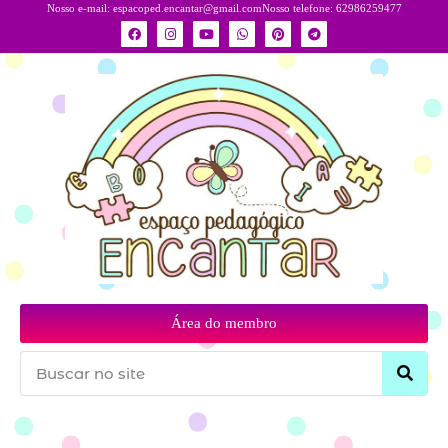
Nosso e-mail:
espacoped.encantar@gmail.com
Nosso telefone: 62986259477
Área do membro