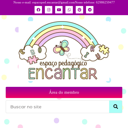
Nosso e-mail:
espacoped.encantar@gmail.com
Nosso telefone: 62986259477
Área do membro