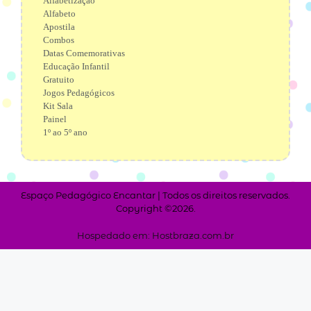
Alfabetização
Alfabeto
Apostila
Combos
Datas Comemorativas
Educação Infantil
Gratuito
Jogos Pedagógicos
Kit Sala
Painel
1º ao 5º ano
Espaço Pedagógico Encantar | Todos os direitos reservados.
Copyright ©2026.
Hospedado em: Hostbraza.com.br