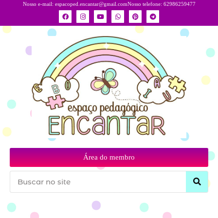
Nosso e-mail:
espacoped.encantar@gmail.com
Nosso telefone: 62986259477
Área do membro