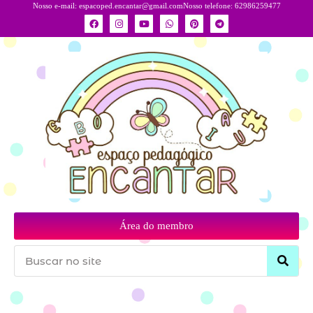
Nosso e-mail:
espacoped.encantar@gmail.com
Nosso telefone: 62986259477
Área do membro