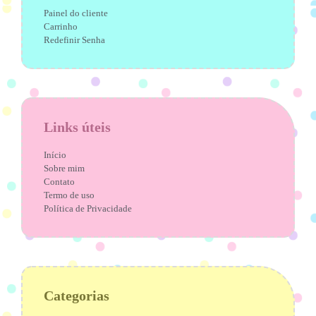
Painel do cliente
Carrinho
Redefinir Senha
Links úteis
Início
Sobre mim
Contato
Termo de uso
Política de Privacidade
Categorias