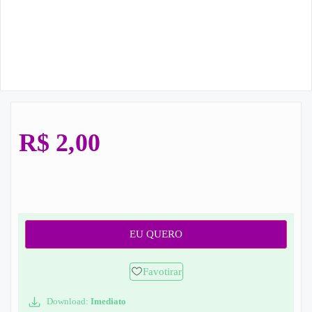
R$
2,00
EU QUERO
Favotirar
Download:
Imediato