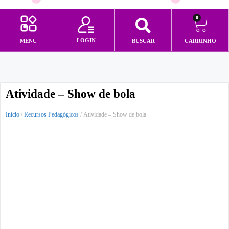
0
LOGIN
MENU
BUSCAR
CARRINHO
Minha conta
Atividade – Show de bola
Início
/
Recursos Pedagógicos
/ Atividade – Show de bola