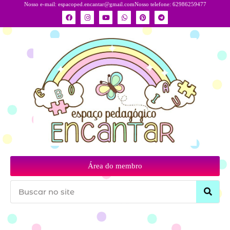
Nosso e-mail:
espacoped.encantar@gmail.com
Nosso telefone: 62986259477
Área do membro