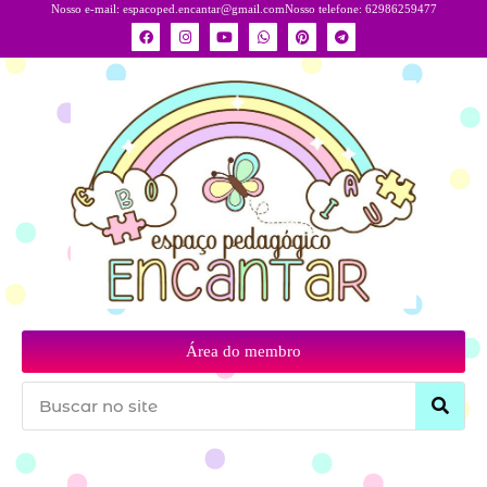
Nosso e-mail:
espacoped.encantar@gmail.com
Nosso telefone: 62986259477
Área do membro