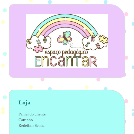
Loja
Painel do cliente
Carrinho
Redefinir Senha