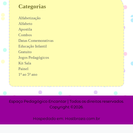
Categorias
Alfabetização
Alfabeto
Apostila
Combos
Datas Comemorativas
Educação Infantil
Gratuito
Jogos Pedagógicos
Kit Sala
Painel
1º ao 5º ano
Espaço Pedagógico Encantar | Todos os direitos reservados.
Copyright ©2026.
Hospedado em: Hostbraza.com.br