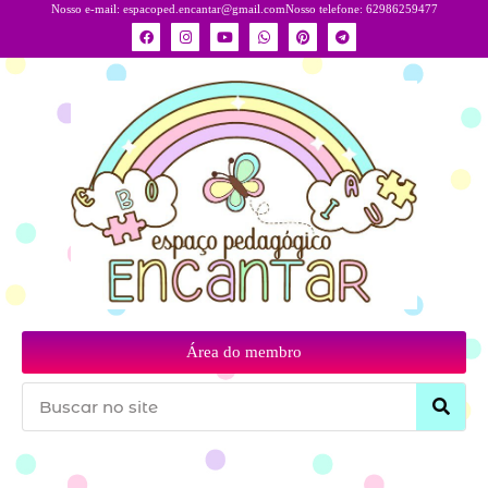
Nosso e-mail:
espacoped.encantar@gmail.com
Nosso telefone: 62986259477
Área do membro