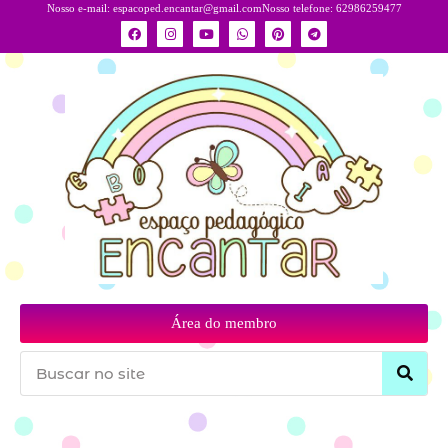
Nosso e-mail:
espacoped.encantar@gmail.com
Nosso telefone: 62986259477
Área do membro