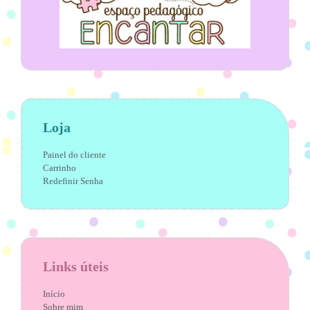
Loja
Painel do cliente
Carrinho
Redefinir Senha
Links úteis
Início
Sobre mim