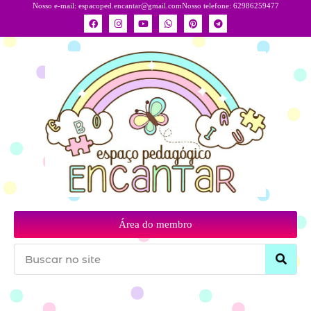
Nosso e-mail:
espacoped.encantar@gmail.com
Nosso telefone: 62986259477
Área do membro