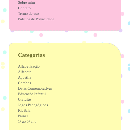
Sobre mim
Contato
Termo de uso
Política de Privacidade
Categorias
Alfabetização
Alfabeto
Apostila
Combos
Datas Comemorativas
Educação Infantil
Gratuito
Jogos Pedagógicos
Kit Sala
Painel
1º ao 5º ano