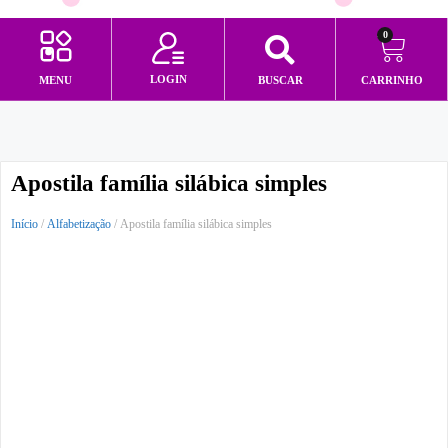
0
LOGIN
MENU
BUSCAR
CARRINHO
Minha conta
Apostila família silábica simples
Início
/
Alfabetização
/ Apostila família silábica simples