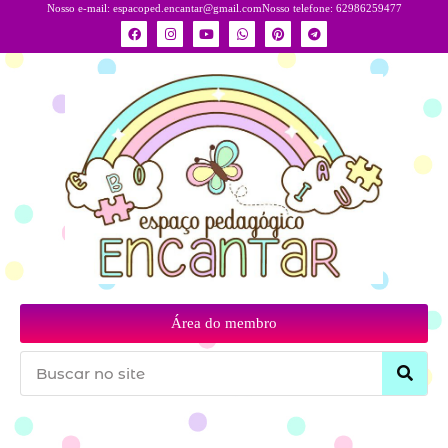
Nosso e-mail:
espacoped.encantar@gmail.com
Nosso telefone: 62986259477
Área do membro