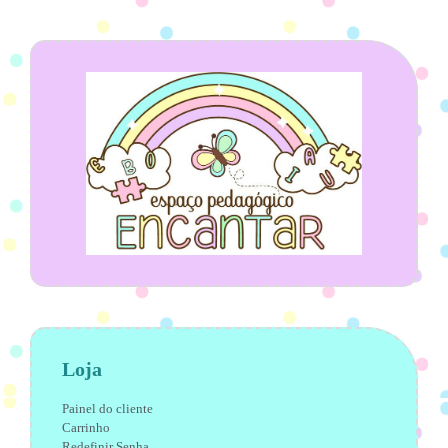
Loja
Painel do cliente
Carrinho
Redefinir Senha