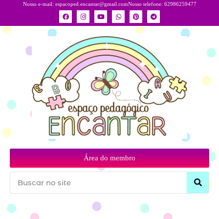
Nosso e-mail:
espacoped.encantar@gmail.com
Nosso telefone: 62986259477
Área do membro